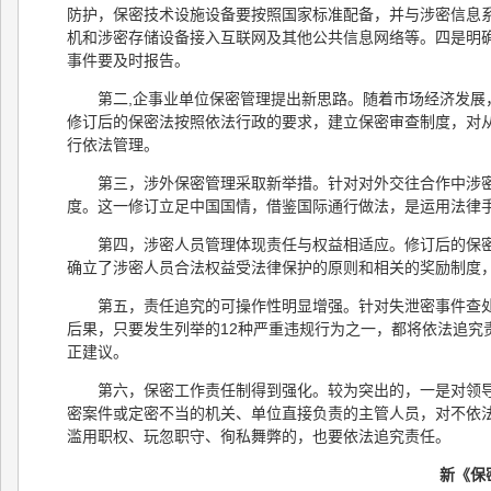
防护，保密技术设施设备要按照国家标准配备，并与涉密信息
机和涉密存储设备接入互联网及其他公共信息网络等。四是明
事件要及时报告。
第二,企事业单位保密管理提出新思路。随着市场经济发展
修订后的保密法按照依法行政的要求，建立保密审查制度，对
行依法管理。
第三，涉外保密管理采取新举措。针对对外交往合作中涉
度。这一修订立足中国国情，借鉴国际通行做法，是运用法律
第四，涉密人员管理体现责任与权益相适应。修订后的保
确立了涉密人员合法权益受法律保护的原则和相关的奖励制度
第五，责任追究的可操作性明显增强。针对失泄密事件查处
后果，只要发生列举的12种严重违规行为之一，都将依法追究
正建议。
第六，保密工作责任制得到强化。较为突出的，一是对领
密案件或定密不当的机关、单位直接负责的主管人员，对不依
滥用职权、玩忽职守、徇私舞弊的，也要依法追究责任。
新《保