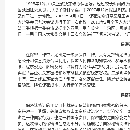
1995年12月中央正式决定修改保密法。经过较长时间的调
国范围征求意见，形成了修订草案，于2007年12月报国务
案作了进一步修改。 2009年 4月 1日 ，保密法修订草案经
大常委会第九次会议进行了第一次审议，2010年2月全国人
法工委根据常委会审议提出的意见，到有关省、自治区、直辖市和部
日十一届全国人大常委会第十四次会议进行了第三次审议， 4月
保密
在保密工作中，定密是一项源头性工作。只有先把密定准
息公开和信息资源合理利用，保障人民群众的知情权、参与权
晰、程序规范、解密及时、监督有力的科学定密机制，提高定
再赋予县级机关定密权和地市级机关绝密级定密权。二是明确
十年。三是建立定密责任人制度，强化定密责任。四是健全解
密随意，降低保密成本，实行精确高效管理。
保密
保密法修订的主要目标就是要依法加强对国家秘密的保护
家秘密一旦泄露，必将直接危害国家的政治安全、经济安全、
密是一种国家行为，也是一种国家责任。保密能力是国家能力
护。这次修订的保密法在总则部分，明确规定了国家秘密受法
同时，这次修订还特别注重依法规范和加强保密行政管理部门