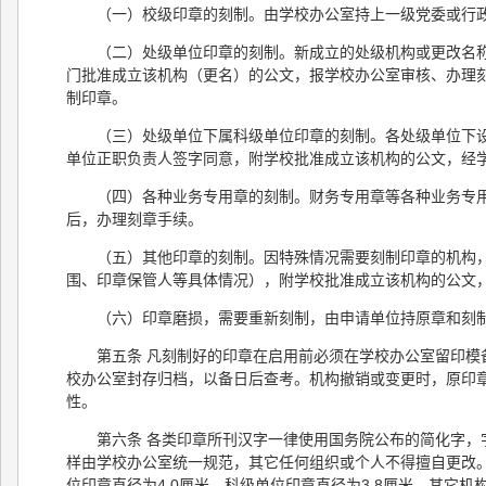
（一）校级印章的刻制。由学校办公室持上一级党委或行
（二）处级单位印章的刻制。新成立的处级机构或更改名
门批准成立该机构（更名）的公文，报学校办公室审核、办理
制印章。
（三）处级单位下属科级单位印章的刻制。各处级单位下
单位正职负责人签字同意，附学校批准成立该机构的公文，经
（四）各种业务专用章的刻制。财务专用章等各种业务专
后，办理刻章手续。
（五）其他印章的刻制。因特殊情况需要刻制印章的机构
围、印章保管人等具体情况），附学校批准成立该机构的公文
（六）印章磨损，需要重新刻制，由申请单位持原章和刻
第五条 凡刻制好的印章在启用前必须在学校办公室留印
校办公室封存归档，以备日后查考。机构撤销或变更时，原印
性。
第六条 各类印章所刊汉字一律使用国务院公布的简化字
样由学校办公室统一规范，其它任何组织或个人不得擅自更改。
位印章直径为4.0厘米，科级单位印章直径为3.8厘米。其它